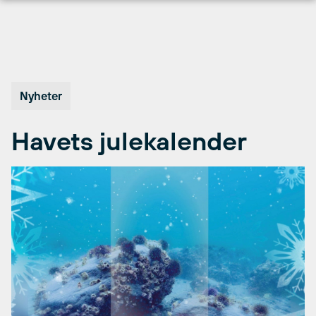
Hopp
til
innhold
Nyheter
Havets julekalender