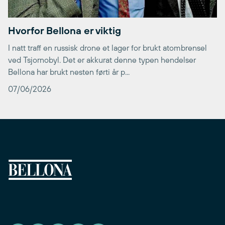
Hvorfor Bellona er viktig
I natt traff en russisk drone et lager for brukt atombrensel
ved Tsjornobyl. Det er akkurat denne typen hendelser
Bellona har brukt nesten førti år p...
07/06/2026