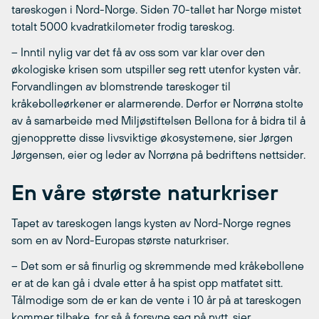
tareskogen i Nord-Norge. Siden 70-tallet har Norge mistet
totalt 5000 kvadratkilometer frodig tareskog.
– Inntil nylig var det få av oss som var klar over den
økologiske krisen som utspiller seg rett utenfor kysten vår.
Forvandlingen av blomstrende tareskoger til
kråkebolleørkener er alarmerende. Derfor er Norrøna stolte
av å samarbeide med Miljøstiftelsen Bellona for å bidra til å
gjenopprette disse livsviktige økosystemene, sier Jørgen
Jørgensen, eier og leder av Norrøna på bedriftens nettsider.
En våre største naturkriser
Tapet av tareskogen langs kysten av Nord-Norge regnes
som en av Nord-Europas største naturkriser.
– Det som er så finurlig og skremmende med kråkebollene
er at de kan gå i dvale etter å ha spist opp matfatet sitt.
Tålmodige som de er kan de vente i 10 år på at tareskogen
kommer tilbake, for så å forsyne seg på nytt, sier