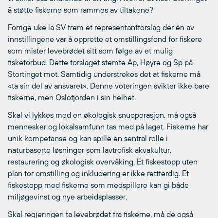
å støtte fiskerne som rammes av tiltakene?
Forrige uke la SV frem et representantforslag der én av
innstillingene var å opprette et omstillingsfond for fiskere
som mister levebrødet sitt som følge av et mulig
fiskeforbud. Dette forslaget stemte Ap, Høyre og Sp på
Stortinget mot. Samtidig understrekes det at fiskerne må
«ta sin del av ansvaret». Denne voteringen svikter ikke bare
fiskerne, men Oslofjorden i sin helhet.
Skal vi lykkes med en økologisk snuoperasjon, må også
mennesker og lokalsamfunn tas med på laget. Fiskerne har
unik kompetanse og kan spille en sentral rolle i
naturbaserte løsninger som lavtrofisk akvakultur,
restaurering og økologisk overvåking. Et fiskestopp uten
plan for omstilling og inkludering er ikke rettferdig. Et
fiskestopp med fiskerne som medspillere kan gi både
miljøgevinst og nye arbeidsplasser.
Skal regjeringen ta levebrødet fra fiskerne, må de også