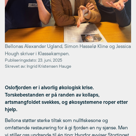
Bellonas Alexander Ugland, Simon Hasselø Kline og Jessica
Hough skriver i Klassekampen.
Publiseringsdato: 23. juni, 2025
Skrevet av: Ingrid Kristensen Hauge
Oslofjorden er i alvorlig økologisk krise.
Torskebestanden er på randen av kollaps,
artsmangfoldet svekkes, og økosystemene roper etter
hjelp.
Bellona støtter sterke tiltak som nullfiskesone og
omfattende restaurering for å gi fjorden en ny sjanse. Men
vi stiller oss undrende til én ting: Hvorfor avviser Stortinget