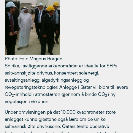
Photo: Foto:Magnus Borgen
Solrike, lavtliggende ørkenområder er ideelle for SFPs
saltvannskjølte drivhus, konsentrert solenergi,
avsaltingsanlegg, algedyrkingsanlegg og
revegeteringsteknologier. Anlegge i Qatar vil bidra til lavere
CO
-innhold i atmosfæren gjennom å binde CO
i ny
2
2
vegetasjon i ørkenen.
Under omvisningen på det 10.000 kvadratmeter store
anlegget kunne gjestene også lære om de unike
saltvannskjølte drivhusene, Qatars første operative