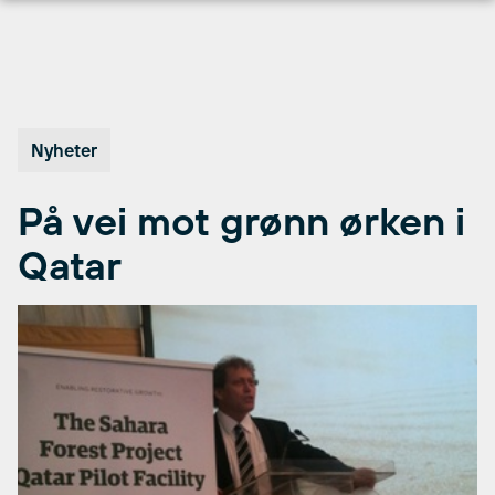
Hopp
til
innhold
Nyheter
På vei mot grønn ørken i
Qatar