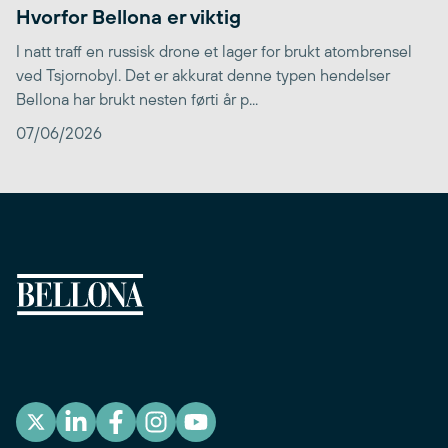
Hvorfor Bellona er viktig
I natt traff en russisk drone et lager for brukt atombrensel
ved Tsjornobyl. Det er akkurat denne typen hendelser
Bellona har brukt nesten førti år p...
07/06/2026