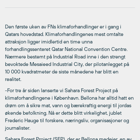
Den første uken av FNs klimaforhandlinger er i gang i
Qatars hovedstad. Klimaforhandlingenes mest omtalte
attraksjon ligger imidlertid en time unna
forhandlingssenteret Qatar National Convention Centre.
Nærmere bestemt på Industrial Road inne i den strengt
bevoktede Mesaieed Industrial City, der pilotanlegget på
10 000 kvadratmeter de siste månedene har blitt en
realitet.
-For tre år siden lanserte vi Sahara Forest Project på
klimaforhandlingene i København. Bellona har alltid hatt en
drøm om å sikre mat, vann og bærekraftig energi til jordas
økende befolkning. Nå er dette blitt virkelighet, jublet
Frederic Hauge til forskere, næringsliv, organisasjoner og
journalister.
Sahara Forest Project (SFP), der er Bellona medeier, en av