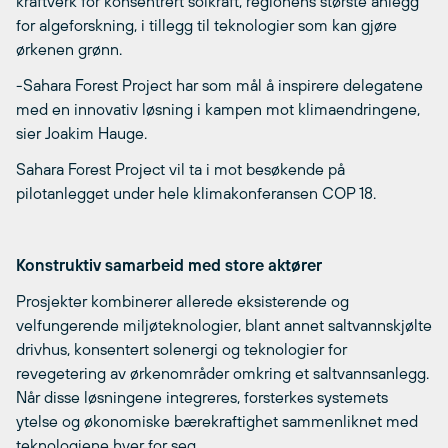
kraftverk for konsentrert solkraft, regionens største anlegg
for algeforskning, i tillegg til teknologier som kan gjøre
ørkenen grønn.
-Sahara Forest Project har som mål å inspirere delegatene
med en innovativ løsning i kampen mot klimaendringene,
sier Joakim Hauge.
Sahara Forest Project vil ta i mot besøkende på
pilotanlegget under hele klimakonferansen COP 18.
Konstruktiv samarbeid med store aktører
Prosjekter kombinerer allerede eksisterende og
velfungerende miljøteknologier, blant annet saltvannskjølte
drivhus, konsentert solenergi og teknologier for
revegetering av ørkenområder omkring et saltvannsanlegg.
Når disse løsningene integreres, forsterkes systemets
ytelse og økonomiske bærekraftighet sammenliknet med
teknologiene hver for seg.