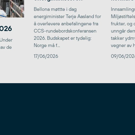
Bellona møttte i dag
Innsamlings
energiminister Terje Aasland for
Miljøstifte
å overlevere anbefalingene fra
frukter, og
2026
CCS-rundebordskonferansen
unngår der
2026. Budskapet er tydelig:
takker ydmy
 Under
Norge må f...
vegner av he
 av de
17/06/2026
09/06/202