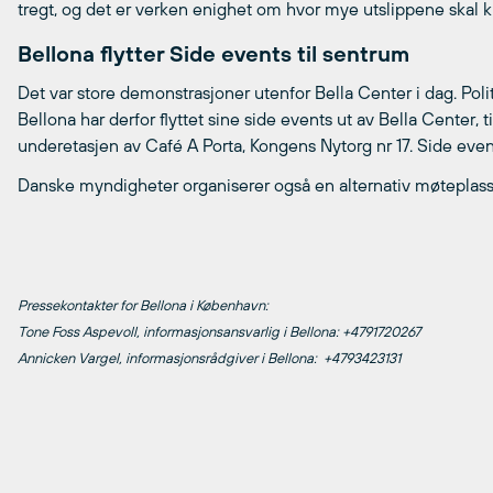
tregt, og det er verken enighet om hvor mye utslippene skal 
Bellona flytter Side events til sentrum
Det var store demonstrasjoner utenfor Bella Center i dag. Pol
Bellona har derfor flyttet sine side events ut av Bella Center,
underetasjen av Café A Porta, Kongens Nytorg nr 17. Side even
Danske myndigheter organiserer også en alternativ møteplass
Pressekontakter for Bellona i København:
Tone Foss Aspevoll, informasjonsansvarlig i Bellona: +4791720267
Annicken Vargel, informasjonsrådgiver i Bellona: +4793423131