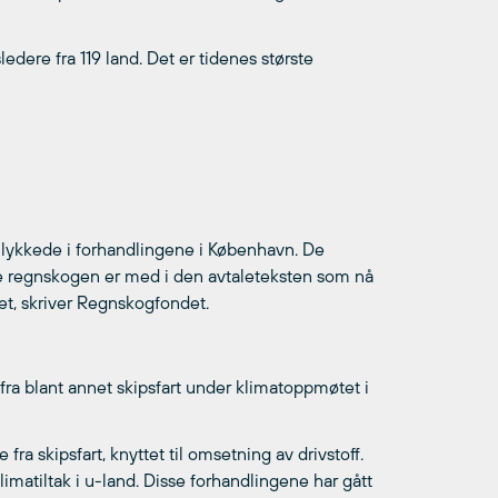
edere fra 119 land. Det er tidenes største
lykkede i forhandlingene i København. De
e regnskogen er med i den avtaleteksten som nå
et, skriver Regnskogfondet.
fra blant annet skipsfart under klimatoppmøtet i
a skipsfart, knyttet til omsetning av drivstoff.
klimatiltak i u-land. Disse forhandlingene har gått