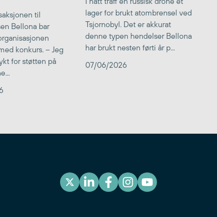
I natt traff en russisk drone et
lager for brukt atombrensel ved
aksjonen til
Tsjornobyl. Det er akkurat
lsen Bellona bar
denne typen hendelser Bellona
 organisasjonen
har brukt nesten førti år p...
med konkurs. – Jeg
kt for støtten på
07/06/2026
...
6