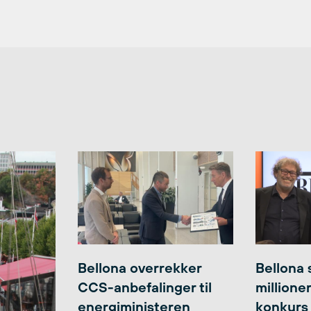
Bellona overrekker
Bellona 
CCS-anbefalinger til
millione
energiministeren
konkurs