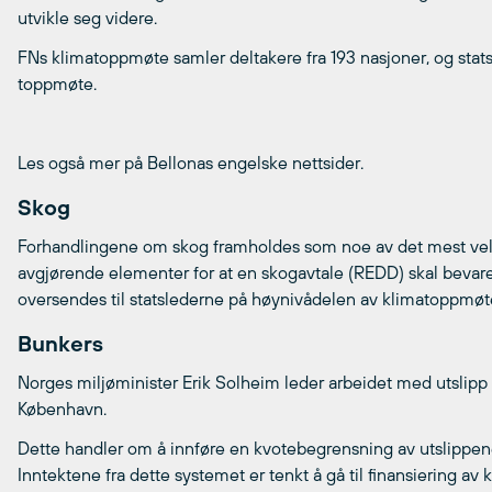
utvikle seg videre.
FNs klimatoppmøte samler deltakere fra 193 nasjoner, og statsl
toppmøte.
Les også mer på Bellonas engelske nettsider.
Skog
Forhandlingene om skog framholdes som noe av det mest vel
avgjørende elementer for at en skogavtale (REDD) skal bevar
oversendes til statslederne på høynivådelen av klimatoppmøt
Bunkers
Norges miljøminister Erik Solheim leder arbeidet med utslipp 
København.
Dette handler om å innføre en kvotebegrensning av utslippene fr
Inntektene fra dette systemet er tenkt å gå til finansiering av 