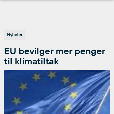
Hopp
til
innhold
Nyheter
EU bevilger mer penger
til klimatiltak