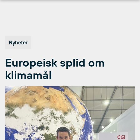
Hopp
til
innhold
Nyheter
Europeisk splid om
klimamål