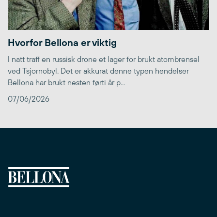
Hvorfor Bellona er viktig
I natt traff en russisk drone et lager for brukt atombrensel
ved Tsjornobyl. Det er akkurat denne typen hendelser
Bellona har brukt nesten førti år p...
07/06/2026