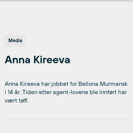
Hopp
til
innhold
Media
Anna Kireeva
Anna Kireeva har jobbet for Bellona Murmansk
i 14 år. Tiden etter agent-lovene ble innført har
vært tøff.