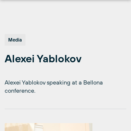
Hopp
til
innhold
Media
Alexei Yablokov
Alexei Yablokov speaking at a Bellona
conference.