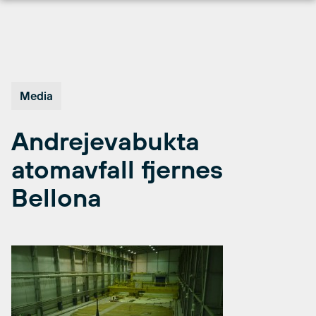
Hopp
til
innhold
Media
Andrejevabukta
atomavfall fjernes
Bellona