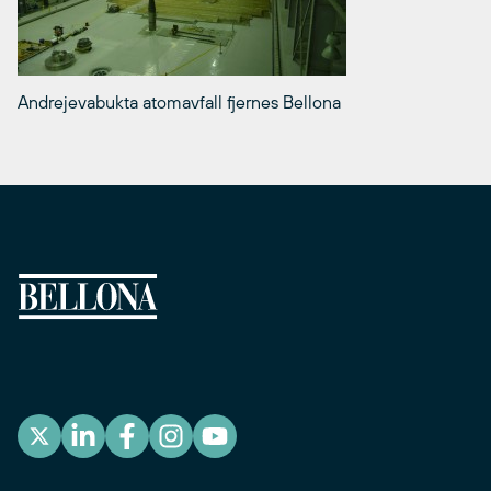
Andrejevabukta atomavfall fjernes Bellona