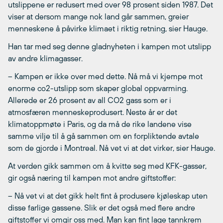
utslippene er redusert med over 98 prosent siden 1987. Det
viser at dersom mange nok land går sammen, greier
menneskene å påvirke klimaet i riktig retning, sier Hauge.
Han tar med seg denne gladnyheten i kampen mot utslipp
av andre klimagasser.
– Kampen er ikke over med dette. Nå må vi kjempe mot
enorme co2-utslipp som skaper global oppvarming.
Allerede er 26 prosent av all CO2 gass som er i
atmosfæren menneskeprodusert. Neste år er det
klimatoppmøte i Paris, og da må de rike landene vise
samme vilje til å gå sammen om en forpliktende avtale
som de gjorde i Montreal. Nå vet vi at det virker, sier Hauge.
At verden gikk sammen om å kvitte seg med KFK-gasser,
gir også næring til kampen mot andre giftstoffer:
– Nå vet vi at det gikk helt fint å produsere kjøleskap uten
disse farlige gassene. Slik er det også med flere andre
giftstoffer vi omgir oss med. Man kan fint lage tannkrem