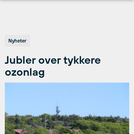
Hopp
til
innhold
Nyheter
Jubler over tykkere
ozonlag