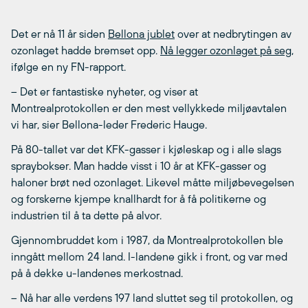
Det er nå 11 år siden
Bellona jublet
over at nedbrytingen av
ozonlaget hadde bremset opp.
Nå legger ozonlaget på seg,
ifølge en ny FN-rapport.
– Det er fantastiske nyheter, og viser at
Montrealprotokollen er den mest vellykkede miljøavtalen
vi har, sier Bellona-leder Frederic Hauge.
På 80-tallet var det KFK-gasser i kjøleskap og i alle slags
spraybokser. Man hadde visst i 10 år at KFK-gasser og
haloner brøt ned ozonlaget. Likevel måtte miljøbevegelsen
og forskerne kjempe knallhardt for å få politikerne og
industrien til å ta dette på alvor.
Gjennombruddet kom i 1987, da Montrealprotokollen ble
inngått mellom 24 land. I-landene gikk i front, og var med
på å dekke u-landenes merkostnad.
– Nå har alle verdens 197 land sluttet seg til protokollen, og