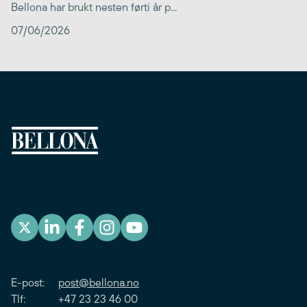
Bellona har brukt nesten førti år p...
07/06/2026
E-post:
post@bellona.no
Tlf: +47 23 23 46 00