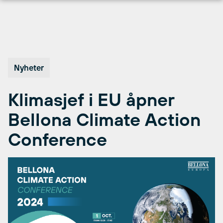
Hopp
til
innhold
Nyheter
Klimasjef i EU åpner
Bellona Climate Action
Conference