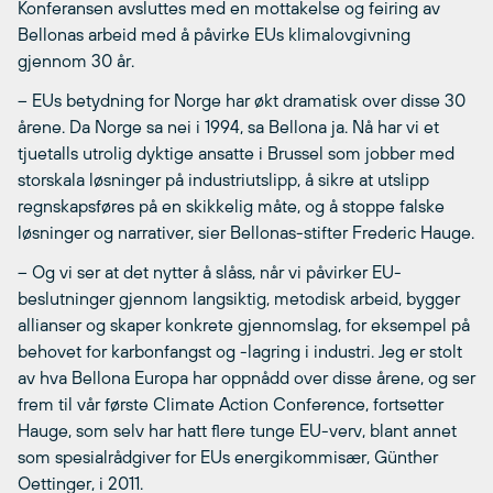
Konferansen avsluttes med en mottakelse og feiring av
Bellonas arbeid med å påvirke EUs klimalovgivning
gjennom 30 år.
– EUs betydning for Norge har økt dramatisk over disse 30
årene. Da Norge sa nei i 1994, sa Bellona ja. Nå har vi et
tjuetalls utrolig dyktige ansatte i Brussel som jobber med
storskala løsninger på industriutslipp, å sikre at utslipp
regnskapsføres på en skikkelig måte, og å stoppe falske
løsninger og narrativer, sier Bellonas-stifter Frederic Hauge.
– Og vi ser at det nytter å slåss, når vi påvirker EU-
beslutninger gjennom langsiktig, metodisk arbeid, bygger
allianser og skaper konkrete gjennomslag, for eksempel på
behovet for karbonfangst og -lagring i industri. Jeg er stolt
av hva Bellona Europa har oppnådd over disse årene, og ser
frem til vår første Climate Action Conference, fortsetter
Hauge, som selv har hatt flere tunge EU-verv, blant annet
som spesialrådgiver for EUs energikommisær, Günther
Oettinger, i 2011.