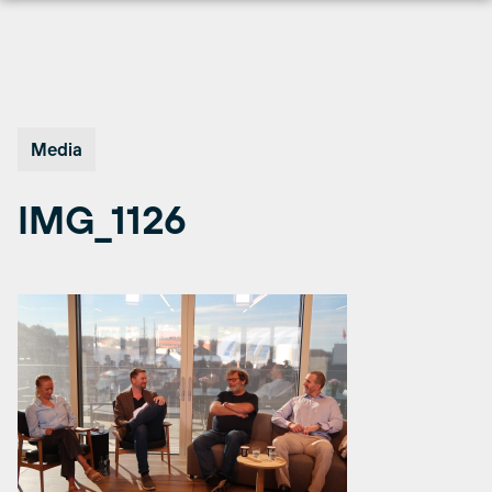
Hopp
til
innhold
Media
IMG_1126