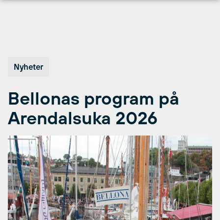
Hopp
til
innhold
Nyheter
Bellonas program på
Arendalsuka 2026