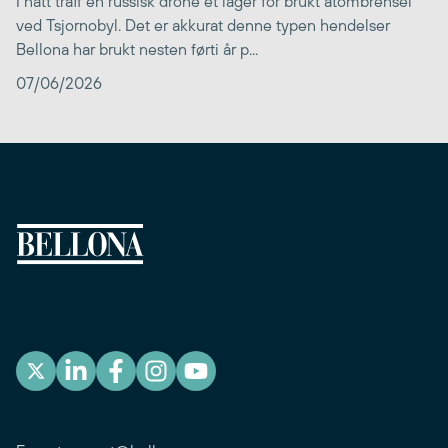
I natt traff en russisk drone et lager for brukt atombrensel
ved Tsjornobyl. Det er akkurat denne typen hendelser
Bellona har brukt nesten førti år p...
07/06/2026