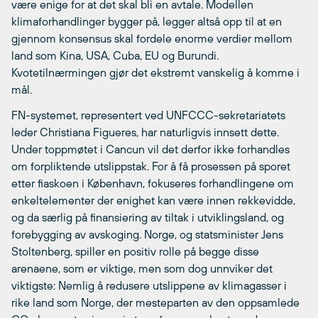
være enige for at det skal bli en avtale. Modellen
klimaforhandlinger bygger på, legger altså opp til at en
gjennom konsensus skal fordele enorme verdier mellom
land som Kina, USA, Cuba, EU og Burundi.
Kvotetilnærmingen gjør det ekstremt vanskelig å komme i
mål.
FN-systemet, representert ved UNFCCC-sekretariatets
leder Christiana Figueres, har naturligvis innsett dette.
Under toppmøtet i Cancun vil det derfor ikke forhandles
om forpliktende utslippstak. For å få prosessen på sporet
etter fiaskoen i København, fokuseres forhandlingene om
enkeltelementer der enighet kan være innen rekkevidde,
og da særlig på finansiering av tiltak i utviklingsland, og
forebygging av avskoging. Norge, og statsminister Jens
Stoltenberg, spiller en positiv rolle på begge disse
arenaene, som er viktige, men som dog unnviker det
viktigste: Nemlig å redusere utslippene av klimagasser i
rike land som Norge, der mesteparten av den oppsamlede