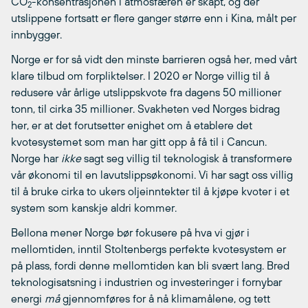
CO
-konsentrasjonen i atmosfæren er skapt, og der
2
utslippene fortsatt er flere ganger større enn i Kina, målt per
innbygger.
Norge er for så vidt den minste barrieren også her, med vårt
klare tilbud om forpliktelser. I 2020 er Norge villig til å
redusere vår årlige utslippskvote fra dagens 50 millioner
tonn, til cirka 35 millioner. Svakheten ved Norges bidrag
her, er at det forutsetter enighet om å etablere det
kvotesystemet som man har gitt opp å få til i Cancun.
Norge har
ikke
sagt seg villig til teknologisk å transformere
vår økonomi til en lavutslippsøkonomi. Vi har sagt oss villig
til å bruke cirka to ukers oljeinntekter til å kjøpe kvoter i et
system som kanskje aldri kommer.
Bellona mener Norge bør fokusere på hva vi gjør i
mellomtiden, inntil Stoltenbergs perfekte kvotesystem er
på plass, fordi denne mellomtiden kan bli svært lang. Bred
teknologisatsning i industrien og investeringer i fornybar
energi
må
gjennomføres for å nå klimamålene, og tett