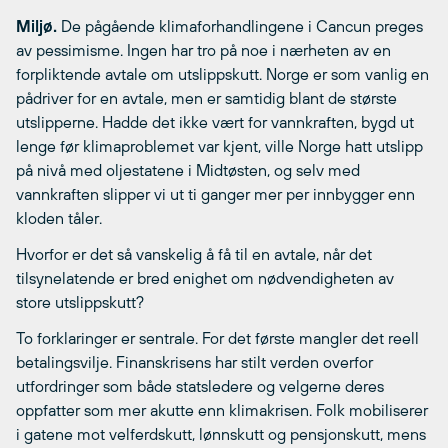
Miljø.
De pågående klimaforhandlingene i Cancun preges
av pessimisme. Ingen har tro på noe i nærheten av en
forpliktende avtale om utslippskutt. Norge er som vanlig en
pådriver for en avtale, men er samtidig blant de største
utslipperne. Hadde det ikke vært for vannkraften, bygd ut
lenge før klimaproblemet var kjent, ville Norge hatt utslipp
på nivå med oljestatene i Midtøsten, og selv med
vannkraften slipper vi ut ti ganger mer per innbygger enn
kloden tåler.
Hvorfor er det så vanskelig å få til en avtale, når det
tilsynelatende er bred enighet om nødvendigheten av
store utslippskutt?
To forklaringer er sentrale. For det første mangler det reell
betalingsvilje. Finanskrisens har stilt verden overfor
utfordringer som både statsledere og velgerne deres
oppfatter som mer akutte enn klimakrisen. Folk mobiliserer
i gatene mot velferdskutt, lønnskutt og pensjonskutt, mens