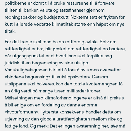
politikerne er dømt til å bruke ressursene til å forsvare
tilliten til banker, valuta og statsfinanser gjennom
redningspakker og budsjettkutt. Nøkternt sett er frykten for
kutt i allerede vedtatte klimatiltak større enn håpet om nye
tiltak.
For det tredje skal man ha en rettferdig avtale. Selv om
rettferdighet er bra, blir ønsket om rettferdighet en barriere,
når utgangspunktet er at hvert land skal forplikte seg
juridisk til en begrensning av sine utslipp.
Vanskelighetsgraden blir lett å forstå hvis man oversetter
«bindene begrensing» til «utslippskvoter». Dersom
utslippene skal halveres, kan den totale kvotemengden få
en årlig verdi på mange tusen milliarder kroner.
Målsetningen med klimaforhandlingene er altså å i praksis
å bli enige om en fordeling av denne enorme
«kvoteformuen». I ytterste konsekvens, handler dette om
utjevning av den globale urettferdigheten mellom rike og
fattige land. Og merk: Det er ingen avstemning her,
alle
må