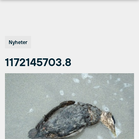
Hopp
til
innhold
Nyheter
1172145703.8