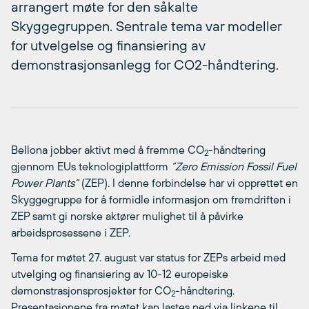
arrangert møte for den såkalte
Skyggegruppen. Sentrale tema var modeller
for utvelgelse og finansiering av
demonstrasjonsanlegg for CO2-håndtering.
Bellona jobber aktivt med å fremme CO
-håndtering
2
gjennom EUs teknologiplattform
”Zero Emission Fossil Fuel
Power Plants”
(ZEP). I denne forbindelse har vi opprettet en
Skyggegruppe for å formidle informasjon om fremdriften i
ZEP samt gi norske aktører mulighet til å påvirke
arbeidsprosessene i ZEP.
Tema for møtet 27. august var status for ZEPs arbeid med
utvelging og finansiering av 10-12 europeiske
demonstrasjonsprosjekter for CO
-håndtering.
2
Presentasjonene fra møtet kan lastes ned via linkene til