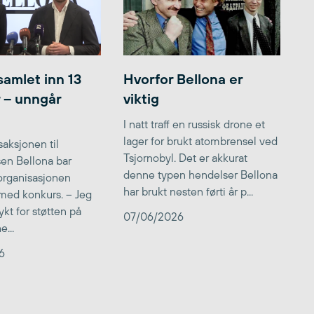
samlet inn 13
Hvorfor Bellona er
r – unngår
viktig
I natt traff en russisk drone et
lager for brukt atombrensel ved
aksjonen til
Tsjornobyl. Det er akkurat
lsen Bellona bar
denne typen hendelser Bellona
 organisasjonen
har brukt nesten førti år p...
med konkurs. – Jeg
kt for støtten på
07/06/2026
...
6