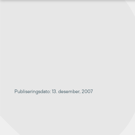
Hopp
til
innhold
Publiseringsdato: 13. desember, 2007