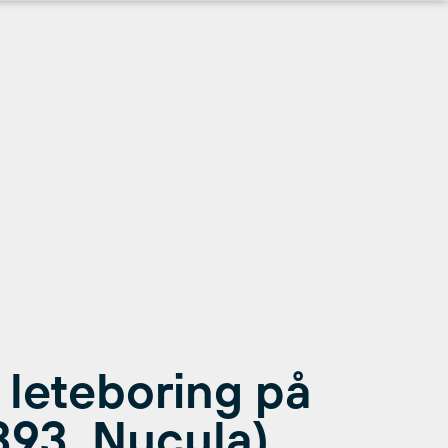
l leteboring på
393, Nucula)