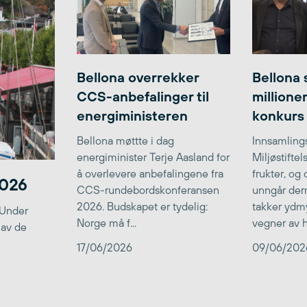
Bellona overrekker
Bellona 
CCS-anbefalinger til
millione
energiministeren
konkurs
Bellona møttte i dag
Innsamlings
energiminister Terje Aasland for
Miljøstifte
å overlevere anbefalingene fra
frukter, og
2026
CCS-rundebordskonferansen
unngår der
2026. Budskapet er tydelig:
takker ydmy
 Under
Norge må f...
vegner av he
 av de
17/06/2026
09/06/202