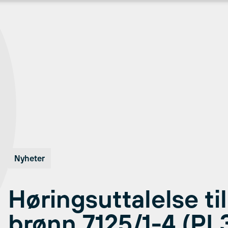
Nyheter
Høringsuttalelse ti
brønn 7125/1-4 (PL