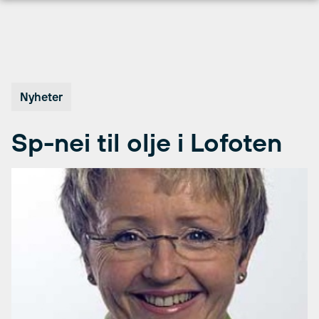
Hopp
til
innhold
Nyheter
Sp-nei til olje i Lofoten