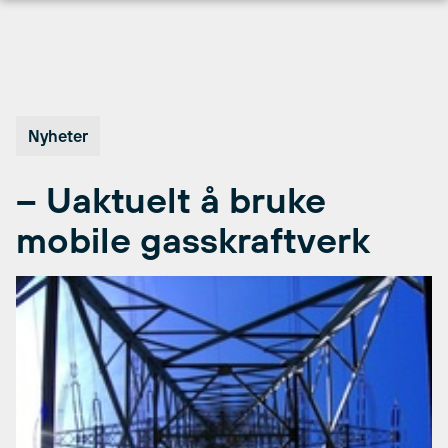
Hopp
til
innhold
Nyheter
– Uaktuelt å bruke
mobile gasskraftverk