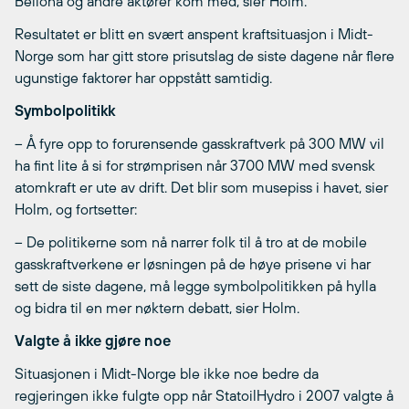
Bellona og andre aktører kom med, sier Holm.
Resultatet er blitt en svært anspent kraftsituasjon i Midt-
Norge som har gitt store prisutslag de siste dagene når flere
ugunstige faktorer har oppstått samtidig.
Symbolpolitikk
– Å fyre opp to forurensende gasskraftverk på 300 MW vil
ha fint lite å si for strømprisen når 3700 MW med svensk
atomkraft er ute av drift. Det blir som musepiss i havet, sier
Holm, og fortsetter:
– De politikerne som nå narrer folk til å tro at de mobile
gasskraftverkene er løsningen på de høye prisene vi har
sett de siste dagene, må legge symbolpolitikken på hylla
og bidra til en mer nøktern debatt, sier Holm.
Valgte å ikke gjøre noe
Situasjonen i Midt-Norge ble ikke noe bedre da
regjeringen ikke fulgte opp når StatoilHydro i 2007 valgte å