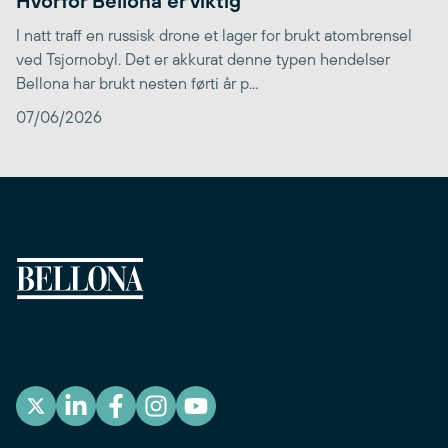
Hvorfor Bellona er viktig
I natt traff en russisk drone et lager for brukt atombrensel
ved Tsjornobyl. Det er akkurat denne typen hendelser
Bellona har brukt nesten førti år p...
07/06/2026