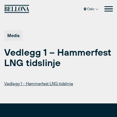
Hopp
til
Oslo
innhold
Media
Vedlegg 1 – Hammerfest
LNG tidslinje
Vedlegg 1 - Hammerfest LNG tidslinje