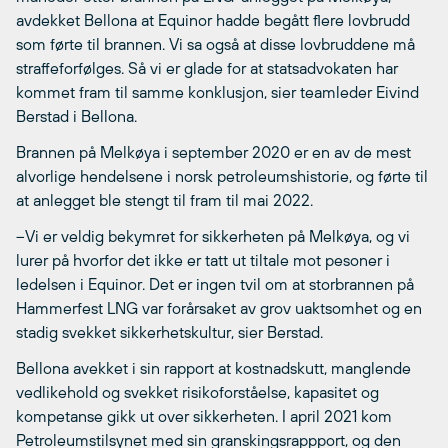
avdekket Bellona at Equinor hadde begått flere lovbrudd
som førte til brannen. Vi sa også at disse lovbruddene må
straffeforfølges. Så vi er glade for at statsadvokaten har
kommet fram til samme konklusjon, sier teamleder Eivind
Berstad i Bellona.
Brannen på Melkøya i september 2020 er en av de mest
alvorlige hendelsene i norsk petroleumshistorie, og førte til
at anlegget ble stengt til fram til mai 2022.
–Vi er veldig bekymret for sikkerheten på Melkøya, og vi
lurer på hvorfor det ikke er tatt ut tiltale mot pesoner i
ledelsen i Equinor. Det er ingen tvil om at storbrannen på
Hammerfest LNG var forårsaket av grov uaktsomhet og en
stadig svekket sikkerhetskultur, sier Berstad.
Bellona avekket i sin rapport at kostnadskutt, manglende
vedlikehold og svekket risikoforståelse, kapasitet og
kompetanse gikk ut over sikkerheten. I april 2021 kom
Petroleumstilsynet med sin granskingsrappport, og den