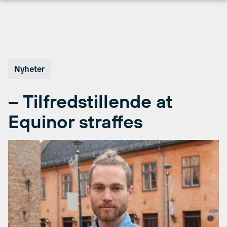
Hopp
til
innhold
Nyheter
– Tilfredstillende at
Equinor straffes