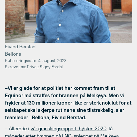
Eivind Berstad
Bellona
Publiseringsdato: 4. august, 2023
Skrevet av: Privat: Signy Fardal
–Vi er glade for at politiet har kommet fram til at
Equinor må straffes for brannen på Melkøya. Men vi
frykter at 130 millioner kroner ikke er sterk nok lut for at
selskapet skal skjerpe rutinene sine tilstrekkelig, sier
teamleder i Bellona, Eivind Berstad.
– Allerede i
vår granskingsrapport høsten 2020,
få
måneder etter brannen på LNG-anlegget på Melkøya,