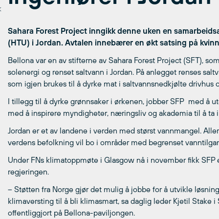
k
Sahara Forest Project inngikk denne uken en samarbeidsa
(HTU) i Jordan. Avtalen innebærer en økt satsing på kvinne
Bellona var en av stifterne av Sahara Forest Project (SFT), so
solenergi og renset saltvann i Jordan. På anlegget renses salt
som igjen brukes til å dyrke mat i saltvannsnedkjølte drivhus 
I tillegg til å dyrke grønnsaker i ørkenen, jobber SFP med å u
med å inspirere myndigheter, næringsliv og akademia til å ta i
Jordan er et av landene i verden med størst vannmangel. Aller
verdens befolkning vil bo i områder med begrenset vanntilga
Under FNs klimatoppmøte i Glasgow nå i november fikk SFP en 
regjeringen.
– Støtten fra Norge gjør det mulig å jobbe for å utvikle løsnin
klimaversting til å bli klimasmart, sa daglig leder Kjetil Stake
offentliggjort på Bellona-paviljongen.