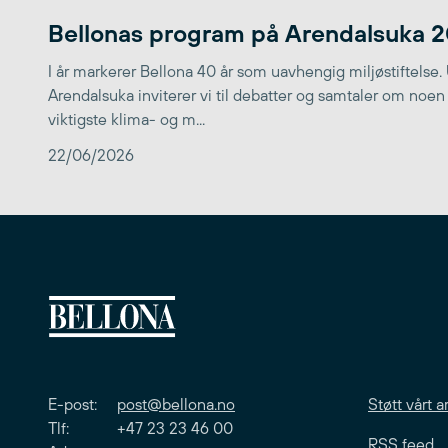
Bellonas program på Arendalsuka 
I år markerer Bellona 40 år som uavhengig miljøstiftelse.
Arendalsuka inviterer vi til debatter og samtaler om noen
viktigste klima- og m...
22/06/2026
E-post:
post@bellona.no
Støtt vårt a
Tlf: +47 23 23 46 00
RSS feed