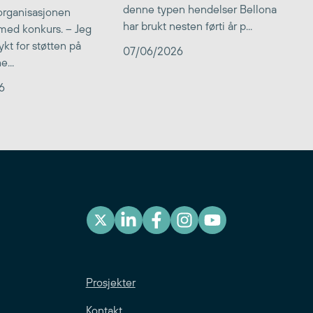
denne typen hendelser Bellona
 organisasjonen
har brukt nesten førti år p...
med konkurs. – Jeg
kt for støtten på
07/06/2026
...
6
Prosjekter
Kontakt