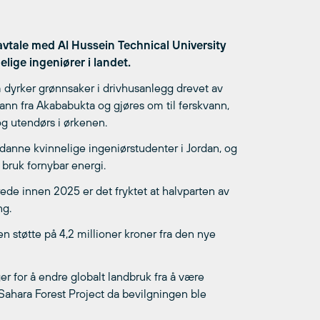
vtale med Al Hussein Technical University
lige ingeniører i landet.
m dyrker grønnsaker i drivhusanlegg drevet av
vann fra Akababukta og gjøres om til ferskvann,
og utendørs i ørkenen.
tdanne kvinnelige ingeniørstudenter i Jordan, og
 bruk fornybar energi.
ede innen 2025 er det fryktet at halvparten av
ng.
støtte på 4,2 millioner kroner fra den nye
ger for å endre globalt landbruk fra å være
 i Sahara Forest Project da bevilgningen ble