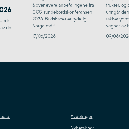
å overlevere anbefalingene fra
frukter, og
2026
CCS-rundebordskonferansen
unngår der
2026. Budskapet er tydelig:
takker ydmy
 Under
Norge må f...
vegner av he
 av de
17/06/2026
09/06/202
rbeid!
Avdelinger
Nyhetsbrev