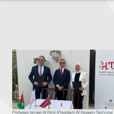
Hopp
til
innhold
Professor Ismael Al Hinti (President Al Hussein Technical