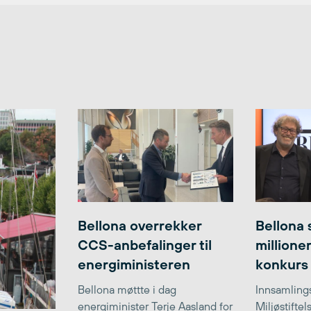
Bellona overrekker
Bellona 
CCS-anbefalinger til
millione
energiministeren
konkurs
Bellona møttte i dag
Innsamlings
energiminister Terje Aasland for
Miljøstifte