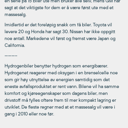
en serie på 15 biler ute men bruker alle selv, mens GM har
sagt at det viktigste for dem er å være først ute med et
massesalg.
Imidlertid er det foreløpig snakk om få biler. Toyota vil
levere 20 og Honda har sagt 30. Nissan har ikke oppgitt
noe antall. Markedene vil først og fremst være Japan og
California.
———–
Hydrogenbiler benytter hydrogen som energibærer.
Hydrogenet reagerer med oksygen i en brenselcelle noe
som gir høy utnyttelse av energien samtidig som det
eneste avfallsproduktet er rent vann. Bilene vil ha samme
komfort og kjøreegenskaper som dagens biler, men
drivstoff må fylles oftere frem til mer kompakt lagring er
utviklet. De fleste regner med at et massesalg vil være i
gang i 2010 eller noe før.