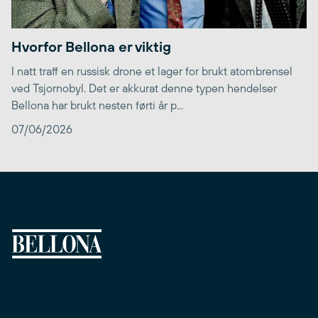
Hvorfor Bellona er viktig
I natt traff en russisk drone et lager for brukt atombrensel
ved Tsjornobyl. Det er akkurat denne typen hendelser
Bellona har brukt nesten førti år p...
07/06/2026