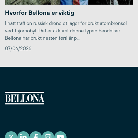
Hvorfor Bellona er viktig
I natt traff en russisk drone et lager for brukt atombrensel
ved Tsjornobyl. Det er akkurat denne typen hendelser
Bellona har brukt nesten førti år p...
07/06/2026