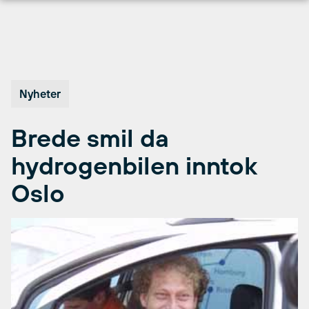
Hopp
til
innhold
Nyheter
Brede smil da
hydrogenbilen inntok
Oslo