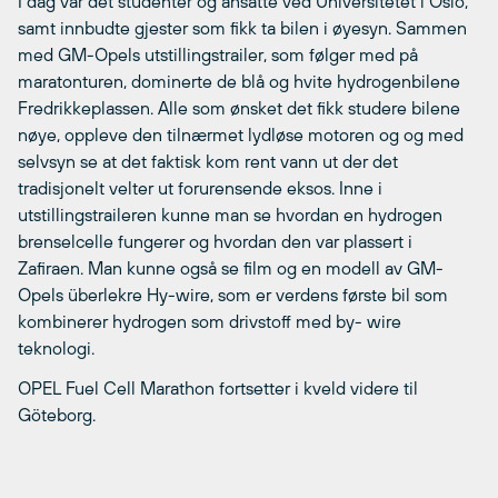
I dag var det studenter og ansatte ved Universitetet i Oslo,
samt innbudte gjester som fikk ta bilen i øyesyn. Sammen
med GM-Opels utstillingstrailer, som følger med på
maratonturen, dominerte de blå og hvite hydrogenbilene
Fredrikkeplassen. Alle som ønsket det fikk studere bilene
nøye, oppleve den tilnærmet lydløse motoren og og med
selvsyn se at det faktisk kom rent vann ut der det
tradisjonelt velter ut forurensende eksos. Inne i
utstillingstraileren kunne man se hvordan en hydrogen
brenselcelle fungerer og hvordan den var plassert i
Zafiraen. Man kunne også se film og en modell av GM-
Opels überlekre Hy-wire, som er verdens første bil som
kombinerer hydrogen som drivstoff med by- wire
teknologi.
OPEL Fuel Cell Marathon fortsetter i kveld videre til
Göteborg.