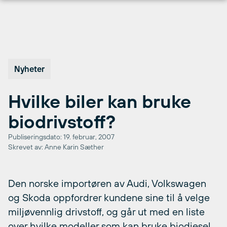
Hopp
til
innhold
Nyheter
Hvilke biler kan bruke
biodrivstoff?
Publiseringsdato: 19. februar, 2007
Skrevet av: Anne Karin Sæther
Den norske importøren av Audi, Volkswagen
og Skoda oppfordrer kundene sine til å velge
miljøvennlig drivstoff, og går ut med en liste
over hvilke modeller som kan bruke biodiesel.