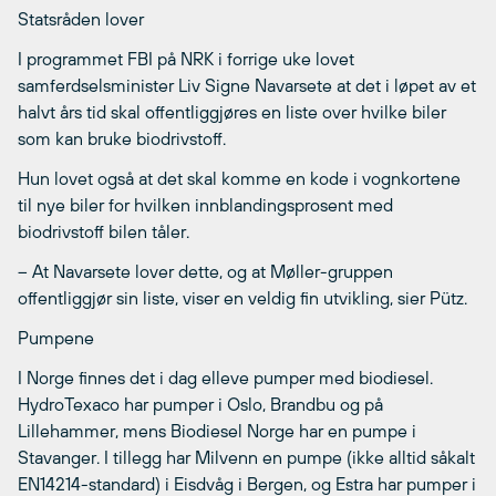
Statsråden lover
I programmet FBI på NRK i forrige uke lovet
samferdselsminister Liv Signe Navarsete at det i løpet av et
halvt års tid skal offentliggjøres en liste over hvilke biler
som kan bruke biodrivstoff.
Hun lovet også at det skal komme en kode i vognkortene
til nye biler for hvilken innblandingsprosent med
biodrivstoff bilen tåler.
– At Navarsete lover dette, og at Møller-gruppen
offentliggjør sin liste, viser en veldig fin utvikling, sier Pütz.
Pumpene
I Norge finnes det i dag elleve pumper med biodiesel.
HydroTexaco har pumper i Oslo, Brandbu og på
Lillehammer, mens Biodiesel Norge har en pumpe i
Stavanger. I tillegg har Milvenn en pumpe (ikke alltid såkalt
EN14214-standard) i Eisdvåg i Bergen, og Estra har pumper i