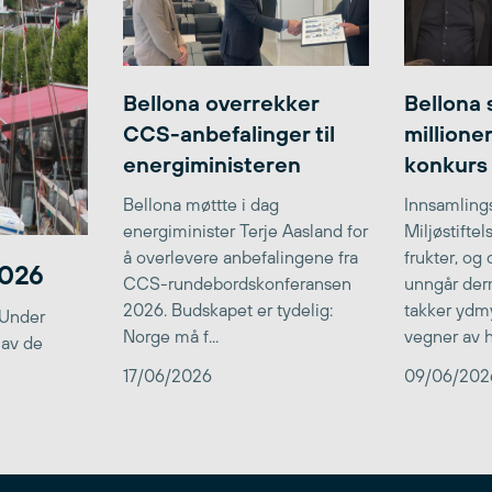
Bellona overrekker
Bellona 
CCS-anbefalinger til
millione
energiministeren
konkurs
Bellona møttte i dag
Innsamlings
energiminister Terje Aasland for
Miljøstifte
å overlevere anbefalingene fra
frukter, og
2026
CCS-rundebordskonferansen
unngår der
2026. Budskapet er tydelig:
takker ydmy
 Under
Norge må f...
vegner av he
 av de
17/06/2026
09/06/202