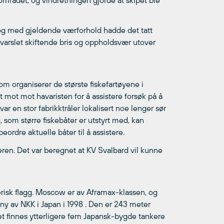
området, og vindretningen gjorde at skipet ble
 og med gjeldende værforhold hadde det tatt
 varslet skiftende bris og oppholdsvær utover
m organiserer de største fiskefartøyene i
 mot mot havaristen for å assistere forsøk på å
r en stor fabrikktråler lokalisert noe lenger sør
g, som større fiskebåter er utstyrt med, kan
ordre aktuelle båter til å assistere.
ren. Det var beregnet at KV Svalbard vil kunne
erisk flagg. Moscow er av Aframax-klassen, og
ny av NKK i Japan i 1998 . Den er 243 meter
et finnes ytterligere fem Japansk-bygde tankere