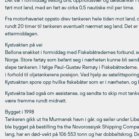
Det var i formiddag vestlig bris, oppholdsvær og tåkebanker i 
ført mot land, med en fart av cirka 0,5 nautiske mil per time.
Fra motorhavariet oppsto drev tankeren hele tiden mot land,
rundt 20 timer til tankeren eventuelt nærmet seg land. Det er
ettermiddagen.
Kystvakten på vei
Bellona snakket i formiddag med Fiskebåtredernes forbund, so
Norge. Store fartøy som befant seg i nærheten kunne bli sendt
slepe tankeren. I følge Paul-Gustav Remøy i Fiskebåtrederne, va
i forhold til oljetankerens posisjon. Ved hjelp av satelittsporin
Kystvakten spore opp hvilke fiskebåter som er i nærheten, og be
Kystvakta bad også om assistanse, og sendte to skip mot tanke
være fremme rundt midnatt.
Bygget i 1998
Tankeren gikk ut fra Murmansk havn i går, og seiler under Lib
ble bygget på bestilling fra the Novorossiysk Shipping Compa
lang, har en død-vekt på 106 553 tonn og har dobbeltskrog. D