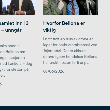
samlet inn 13
Hvorfor Bellona er
r – unngår
viktig
I natt traff en russisk drone et
lager for brukt atombrensel ved
aksjonen til
Tsjornobyl. Det er akkurat
lsen Bellona bar
denne typen hendelser Bellona
 organisasjonen
har brukt nesten førti år p...
med konkurs. – Jeg
kt for støtten på
07/06/2026
...
6