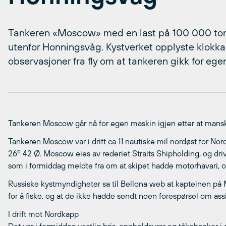
Tankeren «Moscow» med en last på 100 000 tonn 
utenfor Honningsvåg. Kystverket opplyste klokk
observasjoner fra fly om at tankeren gikk for egen
Tankeren Moscow går nå for egen maskin igjen etter at manska
Tankeren Moscow var i drift ca 11 nautiske mil nordøst for Nor
o
26
42 Ø. Moscow eies av rederiet Straits Shipholding, og dri
som i formiddag meldte fra om at skipet hadde motorhavari, og
Russiske kystmyndigheter sa til Bellona web at kapteinen på
for å fiske, og at de ikke hadde sendt noen forespørsel om ass
I drift mot Nordkapp