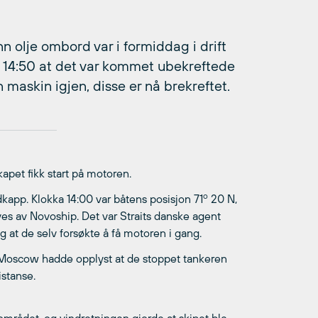
olje ombord var i formiddag i drift
a 14:50 at det var kommet ubekreftede
 maskin igjen, disse er nå brekreftet.
pet fikk start på motoren.
o
dkapp. Klokka 14:00 var båtens posisjon 71
20 N,
ves av Novoship. Det var Straits danske agent
 at de selv forsøkte å få motoren i gang.
 Moscow hadde opplyst at de stoppet tankeren
istanse.