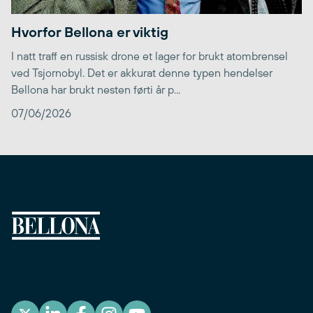
Hvorfor Bellona er viktig
I natt traff en russisk drone et lager for brukt atombrensel
ved Tsjornobyl. Det er akkurat denne typen hendelser
Bellona har brukt nesten førti år p...
07/06/2026