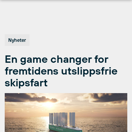
Hopp
til
innhold
Nyheter
En game changer for
fremtidens utslippsfrie
skipsfart