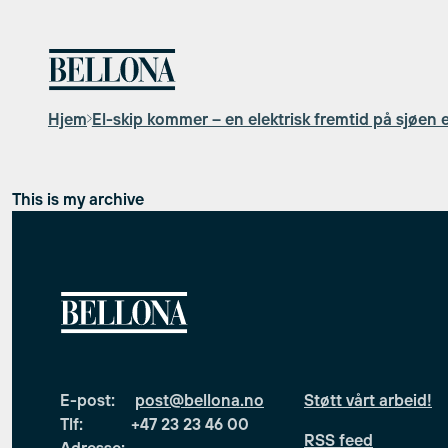
Hopp
til
innhold
Hjem
El-skip kommer – en elektrisk fremtid på sjøen 
This is my archive
E-post:
post@bellona.no
Støtt vårt arbeid!
Tlf: +47 23 23 46 00
RSS feed
Adresse: