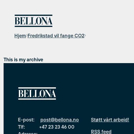
Hopp
til
innhold
Hjem
Fredrikstad vil fange CO2
This is my archive
E-post:
post@bellona.no
Støtt vårt arbeid!
Tlf: +47 23 23 46 00
RSS feed
Adresse: