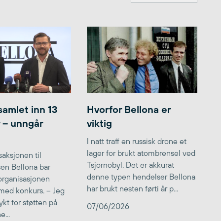
samlet inn 13
Hvorfor Bellona er
r – unngår
viktig
I natt traff en russisk drone et
lager for brukt atombrensel ved
aksjonen til
Tsjornobyl. Det er akkurat
lsen Bellona bar
denne typen hendelser Bellona
 organisasjonen
har brukt nesten førti år p...
med konkurs. – Jeg
kt for støtten på
07/06/2026
...