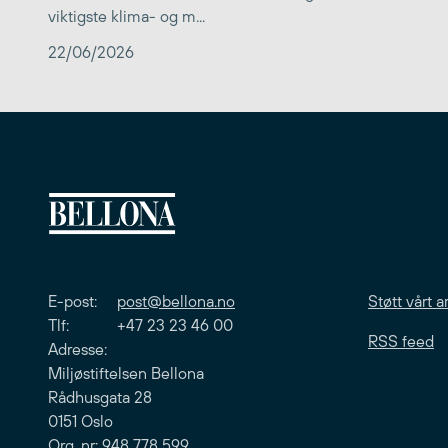
viktigste klima- og m...
22/06/2026
E-post:
post@bellona.no
Støtt vårt a
Tlf: +47 23 23 46 00
RSS feed
Adresse:
Miljøstiftelsen Bellona
Rådhusgata 28
0151 Oslo
Org. nr: 948 778 599