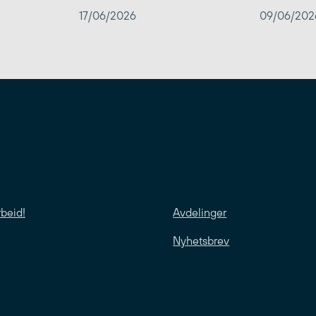
17/06/2026
09/06/202
rbeid!
Avdelinger
Nyhetsbrev