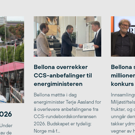
Bellona overrekker
Bellona 
CCS-anbefalinger til
millione
energiministeren
konkurs
Bellona møttte i dag
Innsamlings
energiminister Terje Aasland for
Miljøstifte
å overlevere anbefalingene fra
frukter, og
2026
CCS-rundebordskonferansen
unngår der
2026. Budskapet er tydelig:
takker ydmy
 Under
Norge må f...
vegner av he
 av de