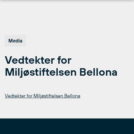
Hopp
til
innhold
Media
Vedtekter for
Miljøstiftelsen Bellona
Vedtekter for Miljøstiftelsen Bellona