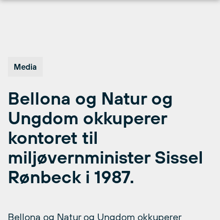
Hopp
til
innhold
Media
Bellona og Natur og
Ungdom okkuperer
kontoret til
miljøvernminister Sissel
Rønbeck i 1987.
Bellona og Natur og Ungdom okkuperer