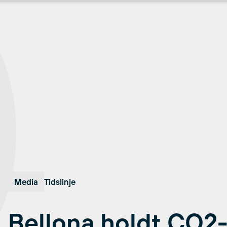
Media
Tidslinje
Bellona holdt CO2