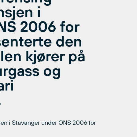
nsjen i
NS 2006 for
esenterte den
len kjører på
urgass og
ari
.
sjen i Stavanger under ONS 2006 for