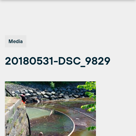
Hopp
til
innhold
Media
20180531-DSC_9829