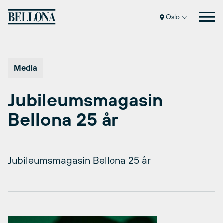
Hopp
til
Oslo
innhold
Media
Jubileumsmagasin
Bellona 25 år
Jubileumsmagasin Bellona 25 år