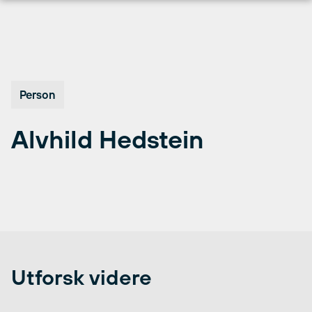
Hopp
til
innhold
Person
Alvhild Hedstein
Utforsk videre