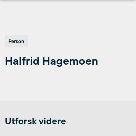
Hopp
til
innhold
Person
Halfrid Hagemoen
Utforsk videre