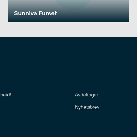
Sunniva Furset
rbeid!
Avdelinger
Nyhetsbrev