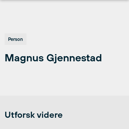
Hopp
til
innhold
Person
Magnus Gjennestad
Utforsk videre