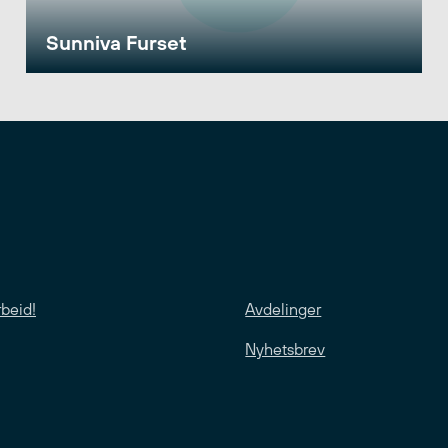
Sunniva Furset
rbeid!
Avdelinger
Nyhetsbrev