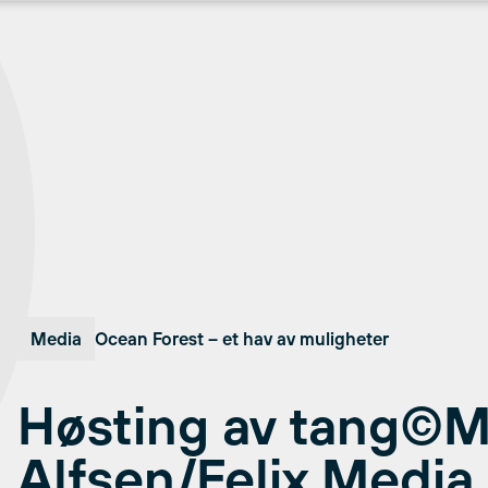
Media
Ocean Forest – et hav av muligheter
Høsting av tang©M
Alfsen/Felix Media