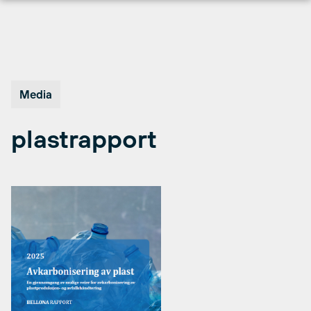
Hopp
til
innhold
Media
plastrapport