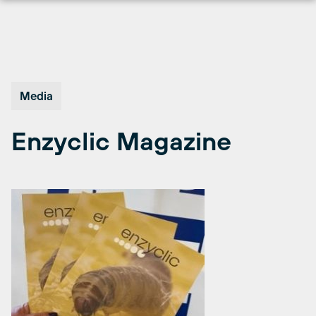
Hopp
til
innhold
Media
Enzyclic Magazine