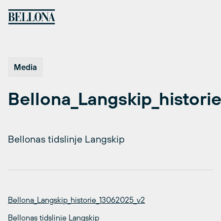
Hopp
til
innhold
Media
Bellona_Langskip_histor
Bellonas tidslinje Langskip
Bellona_Langskip_historie_13062025_v2
Bellonas tidslinje Langskip