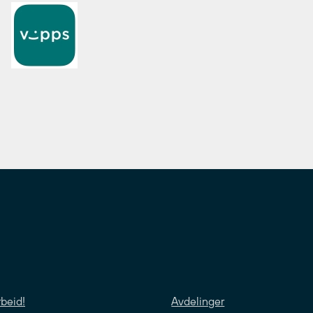
rbeid!
Avdelinger