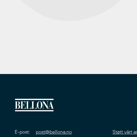
E-post:
post@bellona.no
Støtt vårt a