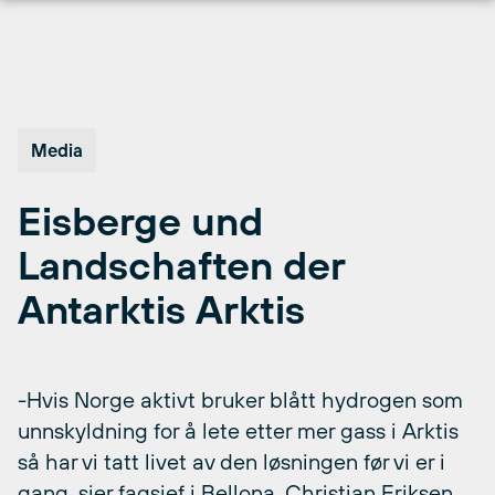
Hopp
til
innhold
Media
Eisberge und
Landschaften der
Antarktis Arktis
-Hvis Norge aktivt bruker blått hydrogen som
unnskyldning for å lete etter mer gass i Arktis
så har vi tatt livet av den løsningen før vi er i
gang, sier fagsjef i Bellona, Christian Eriksen.