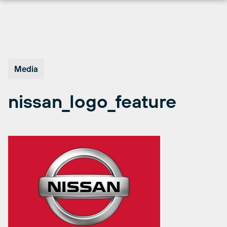
Hopp
til
innhold
Media
nissan_logo_feature