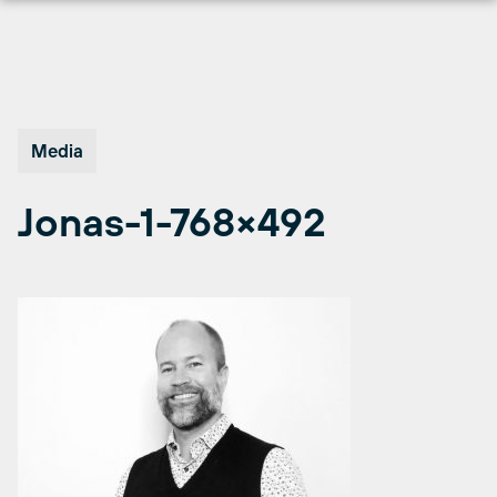
Hopp
til
innhold
Media
Jonas-1-768×492