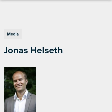
Hopp
til
innhold
Media
Jonas Helseth